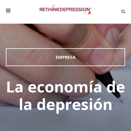
QUIÉNES SOMOS
ACERCA DE LA DEPRESIÓN
HABLAR CON LOS DEMÁS
EMPRESA
BIENESTAR
FAMILIA Y AMIGOS
La economía de
EMPRESA
la depresión
DEPRESSÃO SEM RODEIOS