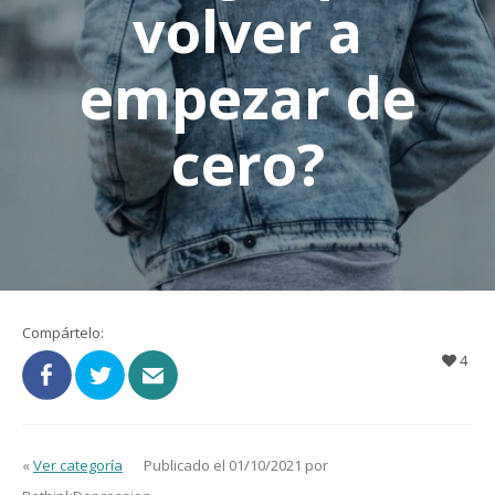
volver a
empezar de
cero?
Compártelo:
4
«
Ver categoría
Publicado el 01/10/2021 por