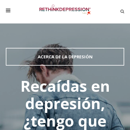
QUIÉNES SOMOS
ACERCA DE LA DEPRESIÓN
HABLAR CON LOS DEMÁS
ACERCA DE LA DEPRESIÓN
BIENESTAR
FAMILIA Y AMIGOS
Recaídas en
EMPRESA
depresión,
DEPRESSÃO SEM RODEIOS
¿tengo que