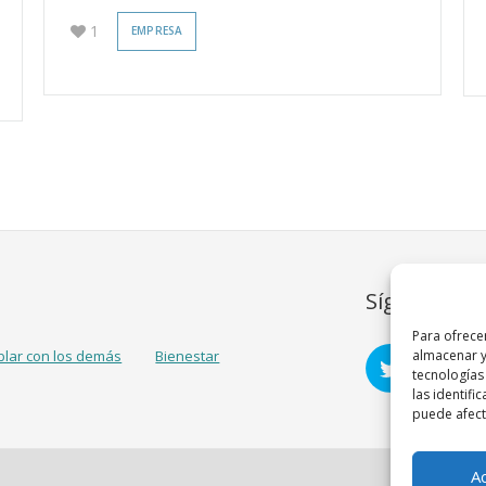
1
EMPRESA
Síguenos
Para ofrece
almacenar y
blar con los demás
Bienestar
tecnologías
las identifi
puede afecta
A