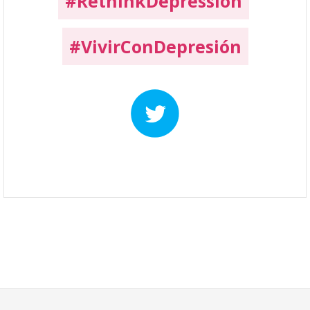
#RethinkDepression
#VivirConDepresión