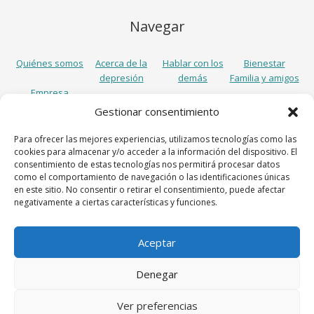
Navegar
Quiénes somos
Acerca de la
Hablar con los
Bienestar
depresión
demás
Familia y amigos
Empresa
Gestionar consentimiento
Síguenos
Para ofrecer las mejores experiencias, utilizamos tecnologías como las
cookies para almacenar y/o acceder a la información del dispositivo. El
consentimiento de estas tecnologías nos permitirá procesar datos
como el comportamiento de navegación o las identificaciones únicas
en este sitio. No consentir o retirar el consentimiento, puede afectar
negativamente a ciertas características y funciones.
Aceptar
Lundbeck España S.A., Avenida Diagonal 605, 7º, 08028 Barcelona,
Denegar
Spain
Aviso legal
Política de cookies
Política de privacidad
Ver preferencias