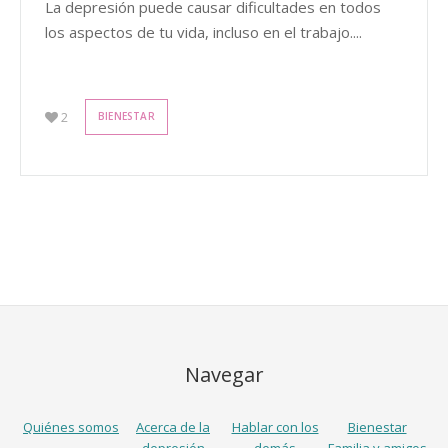
La depresión puede causar dificultades en todos
los aspectos de tu vida, incluso en el trabajo....
2
BIENESTAR
Navegar
Quiénes somos
Acerca de la
Hablar con los
Bienestar
depresión
demás
Familia y amigos