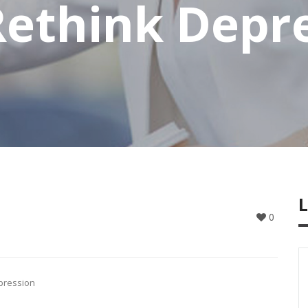
Rethink Depr
0
pression