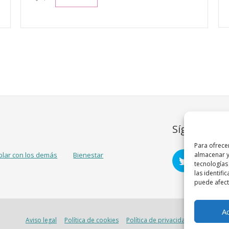
Síguenos
Para ofrece
almacenar y
blar con los demás
Bienestar
tecnologías
las identifi
puede afecta
A
Aviso legal
Política de cookies
Política de privacidad