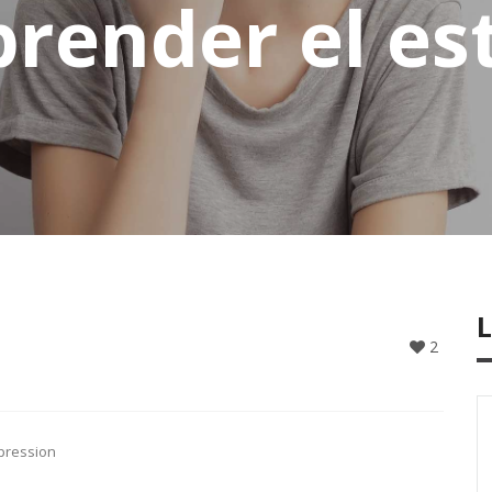
render el es
2
pression