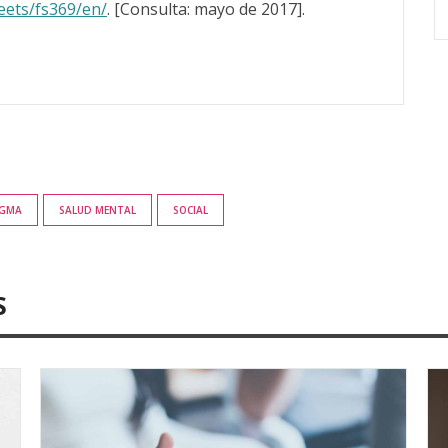
eets/fs369/en/
. [Consulta: mayo de 2017].
IGMA
SALUD MENTAL
SOCIAL
S