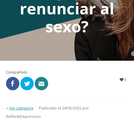
renunciar al
sexo?
Compártelo:
5
«
Ver categoría
Publicado el 24/05/2022 por
RethinkDepression