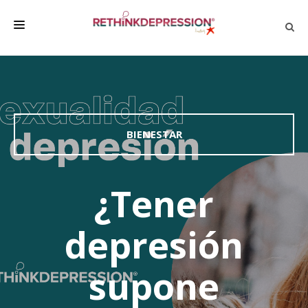
QUIÉNES SOMOS
ACERCA DE LA DEPRESIÓN
HABLAR CON LOS DEMÁS
BIENESTAR
BIENESTAR
FAMILIA Y AMIGOS
¿Tener
EMPRESA
depresión
DEPRESSÃO SEM RODEIOS
supone