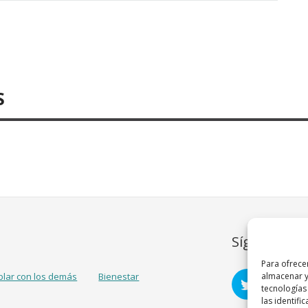
S
Síguenos
Para ofrece
almacenar y
blar con los demás
Bienestar
tecnologías
las identifi