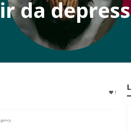
ir da depres
1
agency