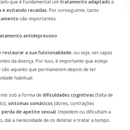
s, pelo que é fundamental um
tratamento adaptado
a
 e evitando recaídas
. Por conseguinte, tanto
atamento
são importantes.
tratamento antidepressivo
 é
restaurar a sua funcionalidade
, ou seja, ser capaz
antes da doença. Por isso, é importante que esteja
e são aqueles que permanecem depois de ter
vidade habitual.
ente sob a forma de
dificuldades cognitivas
(falta de
to),
sintomas somáticos
(dores, contrações
u perda de apetite sexual
. Impedem ou dificultam a
, daí a necessidade de os detetar e tratar a tempo.