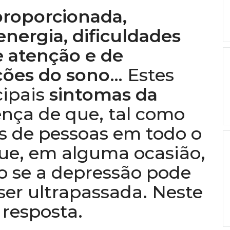
sproporcionada,
energia, dificuldades
e atenção e de
ções do sono
… Estes
cipais
sintomas da
nça de que, tal como
s de pessoas em todo o
ue, em alguma ocasião,
o se a depressão pode
ser ultrapassada. Neste
 resposta.