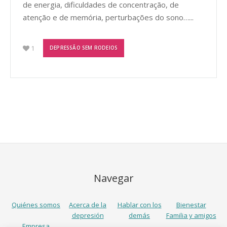
de energia, dificuldades de concentração, de
atenção e de memória, perturbações do sono…...
1
DEPRESSÃO SEM RODEIOS
Navegar
Quiénes somos
Acerca de la
Hablar con los
Bienestar
depresión
demás
Familia y amigos
Empresa