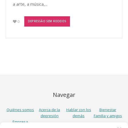
a arte, a música,...
0
DEPRESSÃO SEM RODEIOS
Navegar
Quiénes somos
Acerca de la
Hablar con los
Bienestar
depresión
demás
Familia y amigos
Empresa