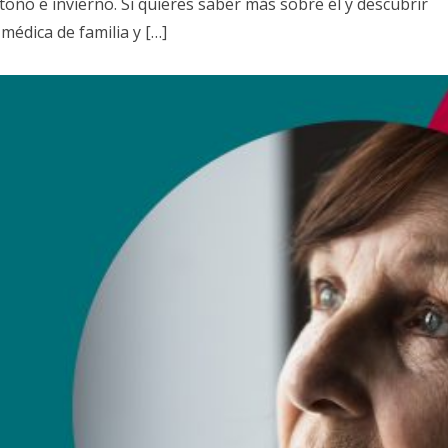
toño e invierno. Si quieres saber más sobre él y descubrir
médica de familia y […]