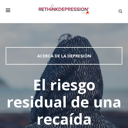
QUIÉNES SOMOS
ACERCA DE LA DEPRESIÓN
HABLAR CON LOS DEMÁS
ACERCA DE LA DEPRESIÓN
BIENESTAR
FAMILIA Y AMIGOS
El riesgo
EMPRESA
residual de una
DEPRESSÃO SEM RODEIOS
recaída