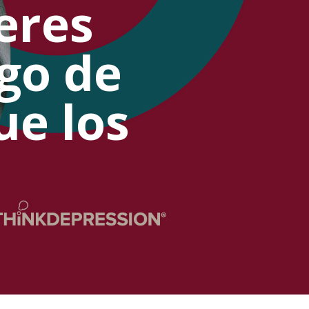
eres
go de
ue los