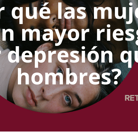
r qué las muj
en mayor ries
r depresión q
hombres?