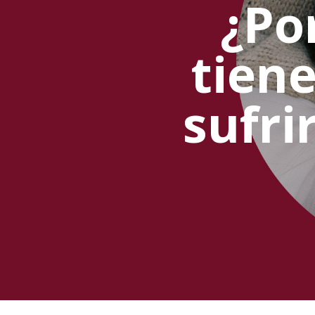
¿Po
tien
sufri