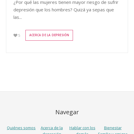
¿Por qué las mujeres tienen mayor riesgo de sufrir
depresión que los hombres? Quizá ya sepas que
las...
5
ACERCA DE LA DEPRESIÓN
Navegar
Quiénes somos
Acerca de la
Hablar con los
Bienestar
depresión
demás
Familia y amigos