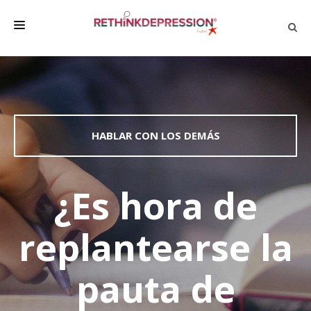
QUIÉNES SOMOS
ACERCA DE LA DEPRESIÓN
HABLAR CON LOS DEMÁS
HABLAR CON LOS DEMÁS
BIENESTAR
FAMILIA Y AMIGOS
¿Es hora de
EMPRESA
replantearse la
DEPRESSÃO SEM RODEIOS
pauta de