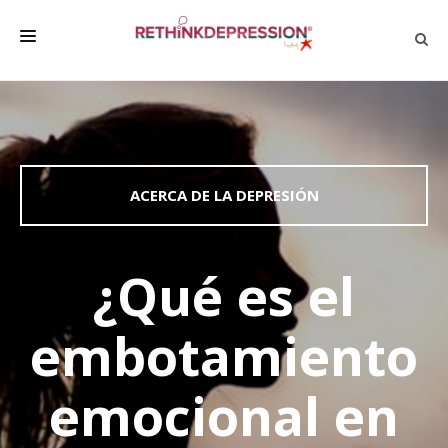
QUIÉNES SOMOS
ACERCA DE LA DEPRESIÓN
HABLAR CON LOS DEMÁS
ACERCA DE LA DEPRESIÓN
BIENESTAR
FAMILIA Y AMIGOS
¿Qué es el
EMPRESA
embotamiento
DEPRESSÃO SEM RODEIOS
emocional en