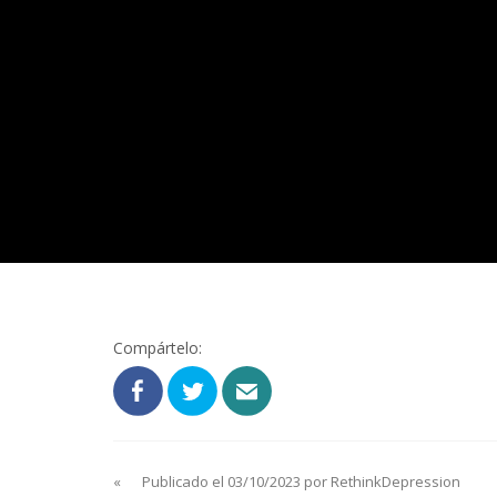
Compártelo:
«
Publicado el 03/10/2023 por RethinkDepression