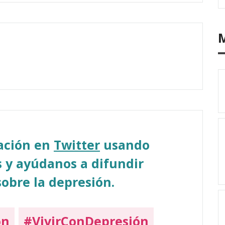
sación en
Twitter
usando
 y ayúdanos a difundir
obre la depresión.
on
#VivirConDepresión