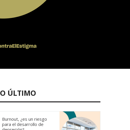
LO ÚLTIMO
Burnout, ¿es un riesgo
para el desarrollo de
depresión?