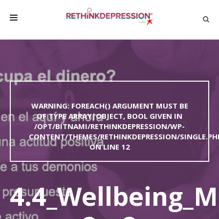
QUIÉNES SOMOS
ACERCA DE LA DEPRESIÓN
HABLAR CON LOS DEMÁS
WARNING
: FOREACH() ARGUMENT MUST BE
BIENESTAR
OF TYPE ARRAY|OBJECT, BOOL GIVEN IN
/OPT/BITNAMI/RETHINKDEPRESSION/WP-
FAMILIA Y AMIGOS
CONTENT/THEMES/RETHINKDEPRESSION/SINGLE.PH
EMPRESA
ON LINE
12
DEPRESSÃO SEM RODEIOS
4.4_Wellbeing_M