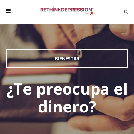
QUIÉNES SOMOS
ACERCA DE LA DEPRESIÓN
HABLAR CON LOS DEMÁS
BIENESTAR
BIENESTAR
FAMILIA Y AMIGOS
¿Te preocupa el
EMPRESA
dinero?
DEPRESSÃO SEM RODEIOS