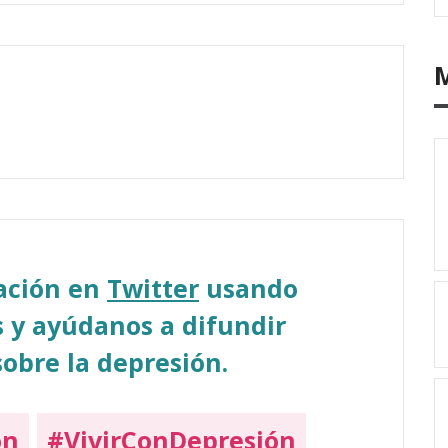
sación en
Twitter
usando
 y ayúdanos a difundir
obre la depresión.
on
#VivirConDepresión