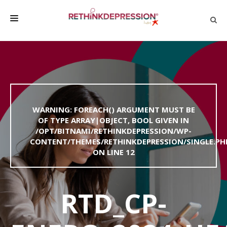
QUIÉNES SOMOS
ACERCA DE LA DEPRESIÓN
HABLAR CON LOS DEMÁS
WARNING
: FOREACH() ARGUMENT MUST BE
BIENESTAR
OF TYPE ARRAY|OBJECT, BOOL GIVEN IN
/OPT/BITNAMI/RETHINKDEPRESSION/WP-
FAMILIA Y AMIGOS
CONTENT/THEMES/RETHINKDEPRESSION/SINGLE.PH
EMPRESA
ON LINE
12
DEPRESSÃO SEM RODEIOS
RTD_CP-