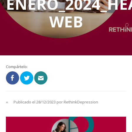
ENERO_2024_HE
WEB
Compártelo:
«
Publicado el 28/12/2023 por RethinkDepression