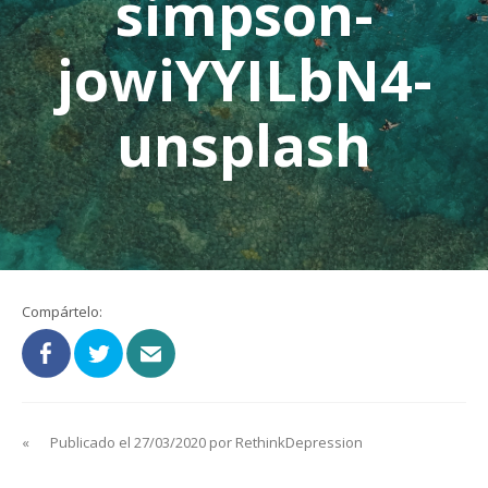
simpson-
jowiYYILbN4-
unsplash
Compártelo:
«
Publicado el 27/03/2020 por RethinkDepression