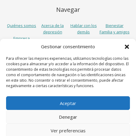
Navegar
Quiénes somos
Acerca de la
Hablar con los
Bienestar
depresión
demás
Familia y amigos
Empresa
Gestionar consentimiento
Síguenos
Para ofrecer las mejores experiencias, utilizamos tecnologías como las
cookies para almacenar y/o acceder a la información del dispositivo. El
consentimiento de estas tecnologías nos permitirá procesar datos
como el comportamiento de navegación o las identificaciones únicas
en este sitio. No consentir o retirar el consentimiento, puede afectar
negativamente a ciertas características y funciones.
Aceptar
Lundbeck España S.A., Avenida Diagonal 605, 7º, 08028 Barcelona,
Denegar
Spain
Aviso legal
Política de cookies
Política de privacidad
Ver preferencias
© 2018 Lundbeck España S.A.