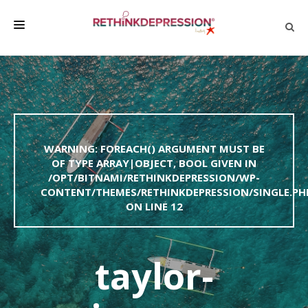
QUIÉNES SOMOS
ACERCA DE LA DEPRESIÓN
HABLAR CON LOS DEMÁS
WARNING
: FOREACH() ARGUMENT MUST BE
BIENESTAR
OF TYPE ARRAY|OBJECT, BOOL GIVEN IN
/OPT/BITNAMI/RETHINKDEPRESSION/WP-
FAMILIA Y AMIGOS
CONTENT/THEMES/RETHINKDEPRESSION/SINGLE.PH
EMPRESA
ON LINE
12
DEPRESSÃO SEM RODEIOS
taylor-