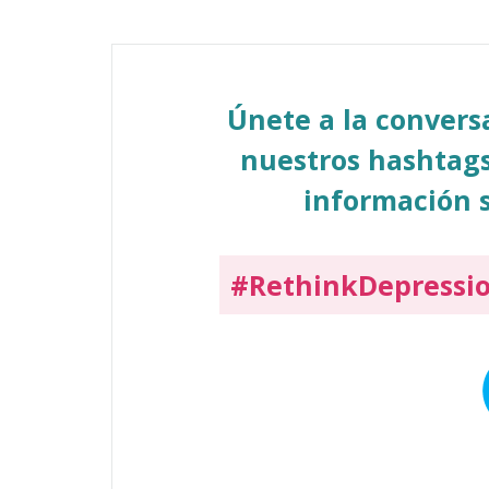
Únete a la conver
nuestros hashtags
información s
#RethinkDepressi