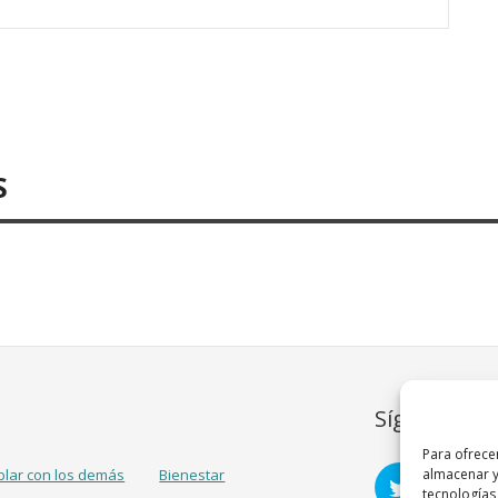
S
Síguenos
Para ofrece
almacenar y
blar con los demás
Bienestar
tecnologías