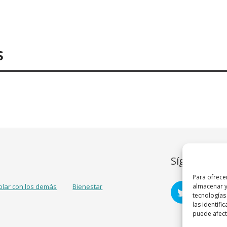
S
Síguenos
Para ofrece
blar con los demás
Bienestar
almacenar y
tecnologías
las identifi
puede afecta