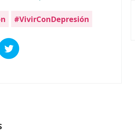
on
#VivirConDepresión
S