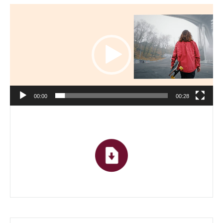
Reproductor
de
vídeo
00:00
00:28