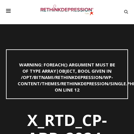
QUIÉNES SOMOS
ACERCA DE LA DEPRESIÓN
HABLAR CON LOS DEMÁS
WARNING
: FOREACH() ARGUMENT MUST BE
BIENESTAR
OF TYPE ARRAY|OBJECT, BOOL GIVEN IN
/OPT/BITNAMI/RETHINKDEPRESSION/WP-
FAMILIA Y AMIGOS
CONTENT/THEMES/RETHINKDEPRESSION/SINGLE.PH
EMPRESA
ON LINE
12
DEPRESSÃO SEM RODEIOS
X_RTD_CP-