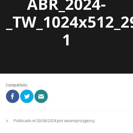
ABR_2024-
_TW_1024x512_2
1
Compártelo:
«
Publicado el 03/04/2024 por weareproagency