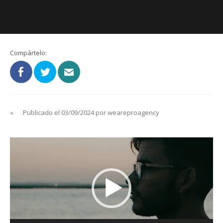
Compártelo:
«
Publicado el 03/09/2024 por weareproagency
Reproductor
de
vídeo