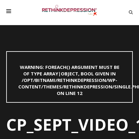
QUIÉNES SOMOS
ACERCA DE LA DEPRESIÓN
HABLAR CON LOS DEMÁS
WARNING
: FOREACH() ARGUMENT MUST BE
BIENESTAR
OF TYPE ARRAY|OBJECT, BOOL GIVEN IN
/OPT/BITNAMI/RETHINKDEPRESSION/WP-
FAMILIA Y AMIGOS
CONTENT/THEMES/RETHINKDEPRESSION/SINGLE.PH
EMPRESA
ON LINE
12
DEPRESSÃO SEM RODEIOS
CP_SEPT_VIDEO_