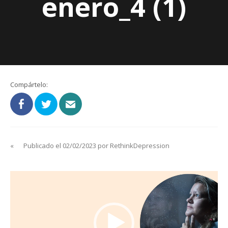
enero_4 (1)
Compártelo:
«
Publicado el 02/02/2023 por RethinkDepression
Reproductor
de
vídeo