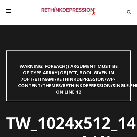
QUIÉNES SOMOS
ACERCA DE LA DEPRESIÓN
HABLAR CON LOS DEMÁS
WARNING
: FOREACH() ARGUMENT MUST BE
BIENESTAR
OF TYPE ARRAY|OBJECT, BOOL GIVEN IN
/OPT/BITNAMI/RETHINKDEPRESSION/WP-
FAMILIA Y AMIGOS
CONTENT/THEMES/RETHINKDEPRESSION/SINGLE.PH
EMPRESA
ON LINE
12
DEPRESSÃO SEM RODEIOS
TW_1024x512_14