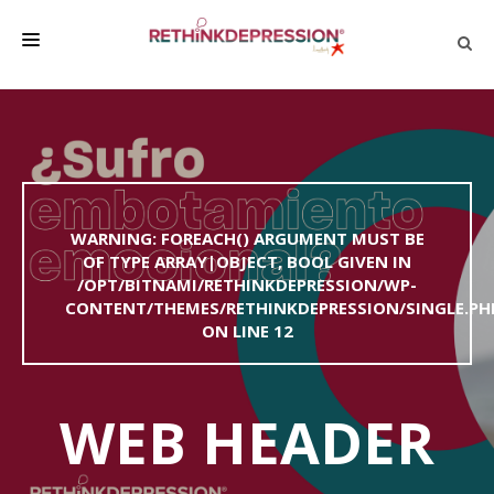
QUIÉNES SOMOS
ACERCA DE LA DEPRESIÓN
HABLAR CON LOS DEMÁS
WARNING
: FOREACH() ARGUMENT MUST BE
BIENESTAR
OF TYPE ARRAY|OBJECT, BOOL GIVEN IN
/OPT/BITNAMI/RETHINKDEPRESSION/WP-
FAMILIA Y AMIGOS
CONTENT/THEMES/RETHINKDEPRESSION/SINGLE.PH
EMPRESA
ON LINE
12
DEPRESSÃO SEM RODEIOS
WEB HEADER