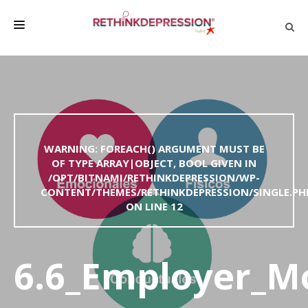
QUIÉNES SOMOS
ACERCA DE LA DEPRESIÓN
HABLAR CON LOS DEMÁS
WARNING
: FOREACH() ARGUMENT MUST BE
BIENESTAR
OF TYPE ARRAY|OBJECT, BOOL GIVEN IN
/OPT/BITNAMI/RETHINKDEPRESSION/WP-
FAMILIA Y AMIGOS
CONTENT/THEMES/RETHINKDEPRESSION/SINGLE.PH
EMPRESA
ON LINE
12
DEPRESSÃO SEM RODEIOS
6.6_Employer_Mo