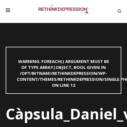
QUIÉNES SOMOS
ACERCA DE LA DEPRESIÓN
HABLAR CON LOS DEMÁS
WARNING
: FOREACH() ARGUMENT MUST BE
BIENESTAR
OF TYPE ARRAY|OBJECT, BOOL GIVEN IN
/OPT/BITNAMI/RETHINKDEPRESSION/WP-
FAMILIA Y AMIGOS
CONTENT/THEMES/RETHINKDEPRESSION/SINGLE.PH
EMPRESA
ON LINE
12
DEPRESSÃO SEM RODEIOS
Càpsula_Daniel