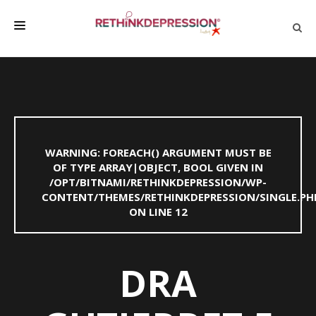
QUIÉNES SOMOS
ACERCA DE LA DEPRESIÓN
HABLAR CON LOS DEMÁS
WARNING
: FOREACH() ARGUMENT MUST BE
BIENESTAR
OF TYPE ARRAY|OBJECT, BOOL GIVEN IN
/OPT/BITNAMI/RETHINKDEPRESSION/WP-
FAMILIA Y AMIGOS
CONTENT/THEMES/RETHINKDEPRESSION/SINGLE.PH
EMPRESA
ON LINE
12
DEPRESSÃO SEM RODEIOS
DRA