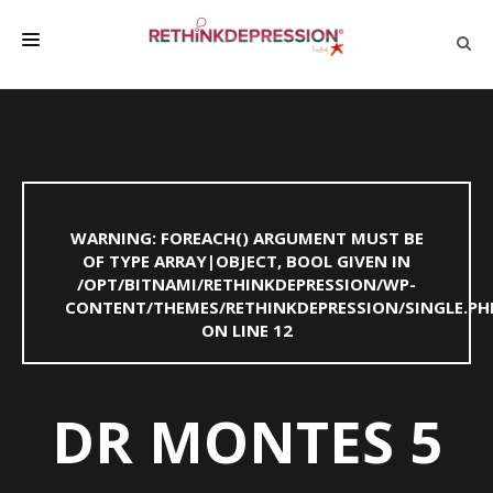
QUIÉNES SOMOS
ACERCA DE LA DEPRESIÓN
HABLAR CON LOS DEMÁS
WARNING
: FOREACH() ARGUMENT MUST BE
BIENESTAR
OF TYPE ARRAY|OBJECT, BOOL GIVEN IN
/OPT/BITNAMI/RETHINKDEPRESSION/WP-
FAMILIA Y AMIGOS
CONTENT/THEMES/RETHINKDEPRESSION/SINGLE.PH
EMPRESA
ON LINE
12
DEPRESSÃO SEM RODEIOS
DR MONTES 5