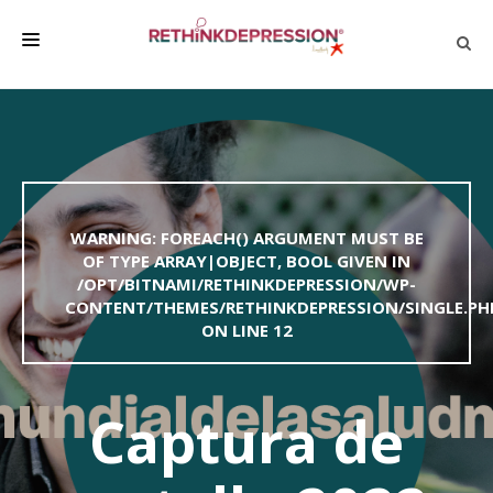
QUIÉNES SOMOS
ACERCA DE LA DEPRESIÓN
HABLAR CON LOS DEMÁS
WARNING
: FOREACH() ARGUMENT MUST BE
BIENESTAR
OF TYPE ARRAY|OBJECT, BOOL GIVEN IN
/OPT/BITNAMI/RETHINKDEPRESSION/WP-
FAMILIA Y AMIGOS
CONTENT/THEMES/RETHINKDEPRESSION/SINGLE.PH
EMPRESA
ON LINE
12
DEPRESSÃO SEM RODEIOS
Captura de