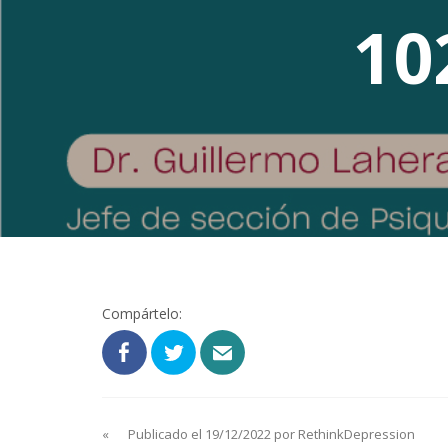
10
Compártelo:
«
Publicado el 19/12/2022 por RethinkDepression