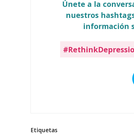
Únete a la conver
nuestros hashtags
información s
#RethinkDepressi
Etiquetas