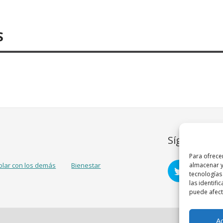
S
Síguenos
Para ofrece
blar con los demás
Bienestar
almacenar y
tecnologías
las identifi
puede afecta
A