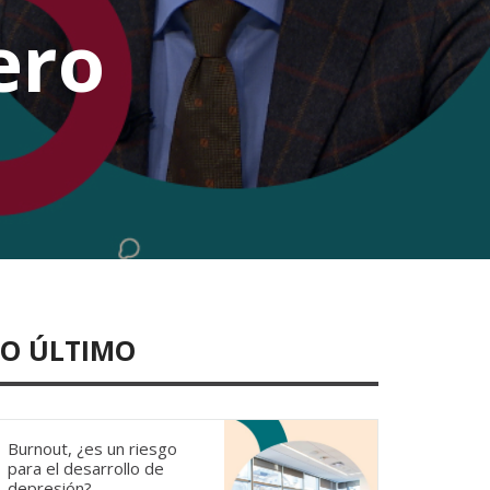
ero
LO ÚLTIMO
Burnout, ¿es un riesgo
para el desarrollo de
depresión?