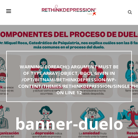
QUIÉNES SOMOS
ACERCA DE LA DEPRESIÓN
HABLAR CON LOS DEMÁS
WARNING
: FOREACH() ARGUMENT MUST BE
BIENESTAR
OF TYPE ARRAY|OBJECT, BOOL GIVEN IN
/OPT/BITNAMI/RETHINKDEPRESSION/WP-
FAMILIA Y AMIGOS
CONTENT/THEMES/RETHINKDEPRESSION/SINGLE.PH
EMPRESA
ON LINE
12
DEPRESSÃO SEM RODEIOS
banner-duelo