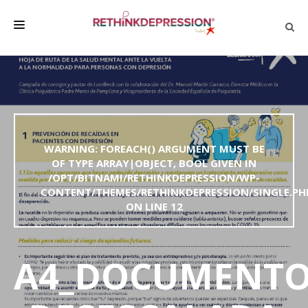
QUIÉNES SOMOS
ACERCA DE LA DEPRESIÓN
HABLAR CON LOS DEMÁS
WARNING
: FOREACH() ARGUMENT MUST BE
BIENESTAR
OF TYPE ARRAY|OBJECT, BOOL GIVEN IN
/OPT/BITNAMI/RETHINKDEPRESSION/WP-
FAMILIA Y AMIGOS
CONTENT/THEMES/RETHINKDEPRESSION/SINGLE.PH
EMPRESA
ON LINE
12
DEPRESSÃO SEM RODEIOS
A4_DOCUMENTO