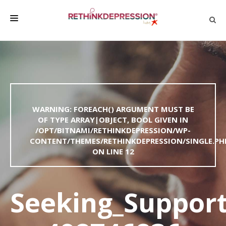
QUIÉNES SOMOS
ACERCA DE LA DEPRESIÓN
HABLAR CON LOS DEMÁS
WARNING
: FOREACH() ARGUMENT MUST BE
BIENESTAR
OF TYPE ARRAY|OBJECT, BOOL GIVEN IN
/OPT/BITNAMI/RETHINKDEPRESSION/WP-
FAMILIA Y AMIGOS
CONTENT/THEMES/RETHINKDEPRESSION/SINGLE.PH
EMPRESA
ON LINE
12
DEPRESSÃO SEM RODEIOS
Seeking_Support