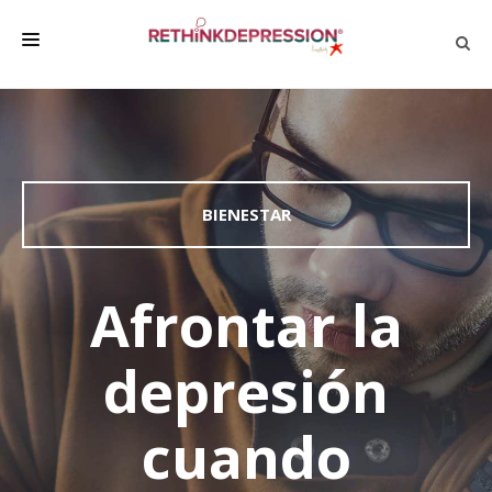
QUIÉNES SOMOS
ACERCA DE LA DEPRESIÓN
HABLAR CON LOS DEMÁS
BIENESTAR
BIENESTAR
FAMILIA Y AMIGOS
Afrontar la
EMPRESA
depresión
DEPRESSÃO SEM RODEIOS
cuando