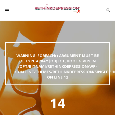
QUIÉNES SOMOS
ACERCA DE LA DEPRESIÓN
HABLAR CON LOS DEMÁS
WARNING
: FOREACH() ARGUMENT MUST BE
BIENESTAR
OF TYPE ARRAY|OBJECT, BOOL GIVEN IN
/OPT/BITNAMI/RETHINKDEPRESSION/WP-
FAMILIA Y AMIGOS
CONTENT/THEMES/RETHINKDEPRESSION/SINGLE.PH
EMPRESA
ON LINE
12
DEPRESSÃO SEM RODEIOS
14