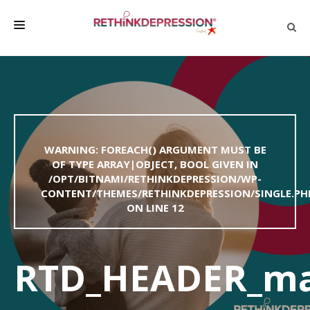
QUIÉNES SOMOS
ACERCA DE LA DEPRESIÓN
HABLAR CON LOS DEMÁS
WARNING
: FOREACH() ARGUMENT MUST BE
BIENESTAR
OF TYPE ARRAY|OBJECT, BOOL GIVEN IN
/OPT/BITNAMI/RETHINKDEPRESSION/WP-
FAMILIA Y AMIGOS
CONTENT/THEMES/RETHINKDEPRESSION/SINGLE.PH
EMPRESA
ON LINE
12
DEPRESSÃO SEM RODEIOS
RTD_HEADER_m