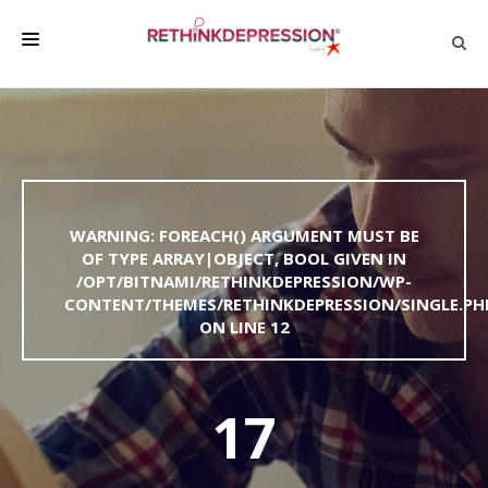
QUIÉNES SOMOS
ACERCA DE LA DEPRESIÓN
HABLAR CON LOS DEMÁS
WARNING
: FOREACH() ARGUMENT MUST BE
BIENESTAR
OF TYPE ARRAY|OBJECT, BOOL GIVEN IN
/OPT/BITNAMI/RETHINKDEPRESSION/WP-
FAMILIA Y AMIGOS
CONTENT/THEMES/RETHINKDEPRESSION/SINGLE.PH
EMPRESA
ON LINE
12
DEPRESSÃO SEM RODEIOS
17