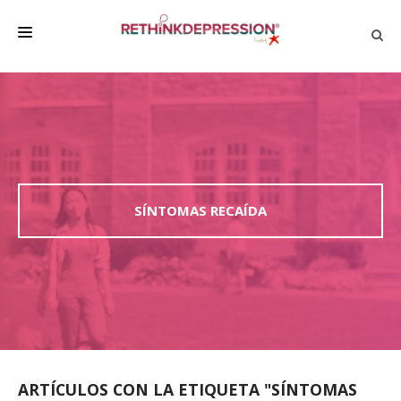
QUIÉNES SOMOS
ACERCA DE LA DEPRESIÓN
HABLAR CON LOS DEMÁS
BIENESTAR
SÍNTOMAS RECAÍDA
FAMILIA Y AMIGOS
EMPRESA
DEPRESSÃO SEM RODEIOS
ARTÍCULOS CON LA ETIQUETA "SÍNTOMAS