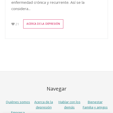
enfermedad crónica y recurrente. Así se la
considera...
21
ACERCA DE LA DEPRESIÓN
Navegar
Quiénes somos
Acerca de la
Hablar con los
Bienestar
depresión
demás
Familia y amigos
Empresa