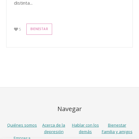
distinta...
5
BIENESTAR
Navegar
Quiénes somos
Acerca de la
Hablar con los
Bienestar
depresión
demás
Familia y amigos
Empresa