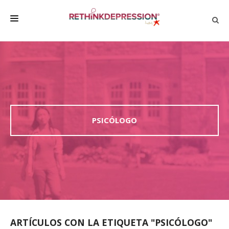
QUIÉNES SOMOS
ACERCA DE LA DEPRESIÓN
HABLAR CON LOS DEMÁS
BIENESTAR
PSICÓLOGO
FAMILIA Y AMIGOS
EMPRESA
DEPRESSÃO SEM RODEIOS
ARTÍCULOS CON LA ETIQUETA "PSICÓLOGO"