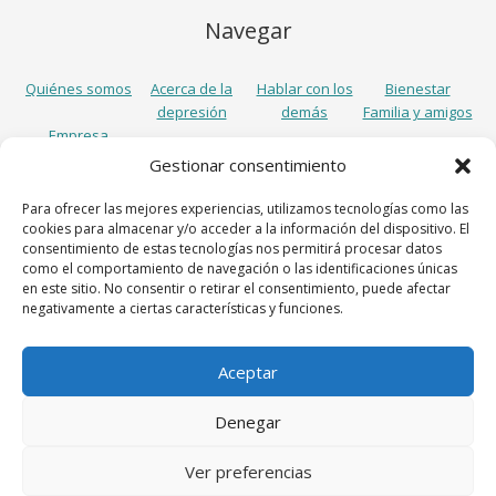
Navegar
Quiénes somos
Acerca de la
Hablar con los
Bienestar
depresión
demás
Familia y amigos
Empresa
Gestionar consentimiento
Síguenos
Para ofrecer las mejores experiencias, utilizamos tecnologías como las
cookies para almacenar y/o acceder a la información del dispositivo. El
consentimiento de estas tecnologías nos permitirá procesar datos
como el comportamiento de navegación o las identificaciones únicas
en este sitio. No consentir o retirar el consentimiento, puede afectar
negativamente a ciertas características y funciones.
Aceptar
Lundbeck España S.A., Avenida Diagonal 605, 7º, 08028 Barcelona,
Denegar
Spain
Aviso legal
Política de cookies
Política de privacidad
Ver preferencias
© 2018 Lundbeck España S.A.