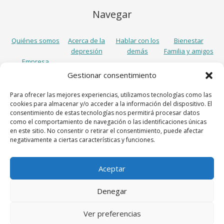
Navegar
Quiénes somos
Acerca de la
Hablar con los
Bienestar
depresión
demás
Familia y amigos
Empresa
Gestionar consentimiento
Síguenos
Para ofrecer las mejores experiencias, utilizamos tecnologías como las
cookies para almacenar y/o acceder a la información del dispositivo. El
consentimiento de estas tecnologías nos permitirá procesar datos
como el comportamiento de navegación o las identificaciones únicas
en este sitio. No consentir o retirar el consentimiento, puede afectar
negativamente a ciertas características y funciones.
Aceptar
Lundbeck España S.A., Avenida Diagonal 605, 7º, 08028 Barcelona,
Denegar
Spain
Aviso legal
Política de cookies
Política de privacidad
Ver preferencias
© 2018 Lundbeck España S.A.