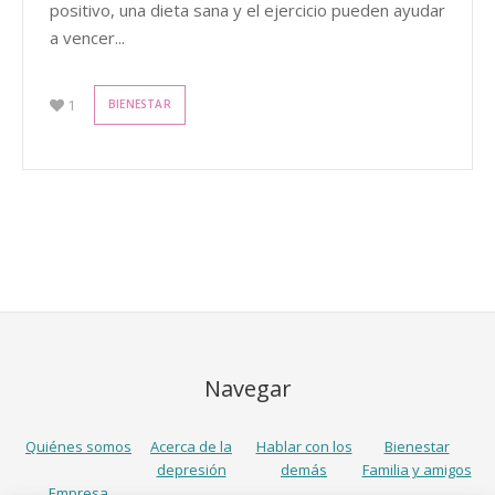
positivo, una dieta sana y el ejercicio pueden ayudar
a vencer...
1
BIENESTAR
Navegar
Quiénes somos
Acerca de la
Hablar con los
Bienestar
depresión
demás
Familia y amigos
Empresa